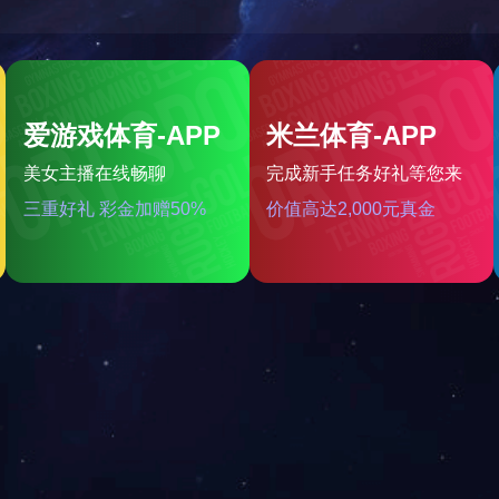
解决方案
服务支
关于
持
特
O-T
体会（中国）-华体会
工业
选型指导
伊特
舞台
技术文档
发展
新能源换电
常见问题
企业
站
仓储物流
视频资料
企业
特种机械
售后服务
人才