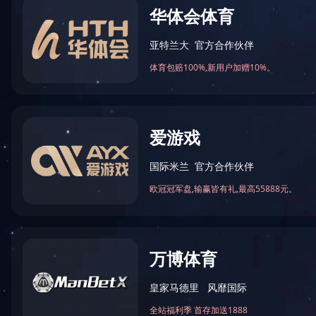
选型指导
技术文
首页
常见问题
产品问题
解决方案问题