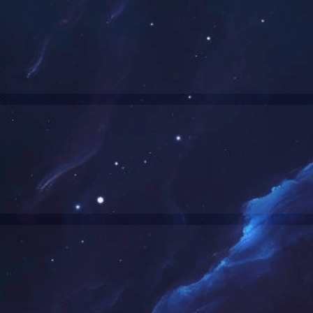
档
常见问题
暂无数据