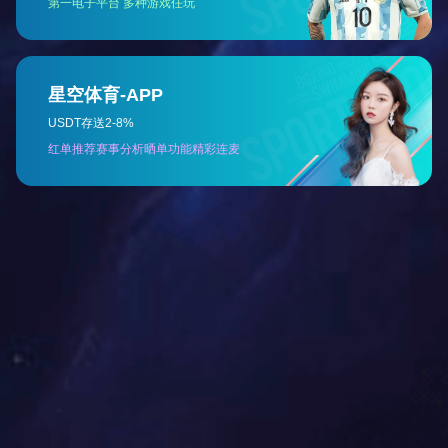
悬挂搬运
举升+推拉+悬挂复合
运动
伊特传动