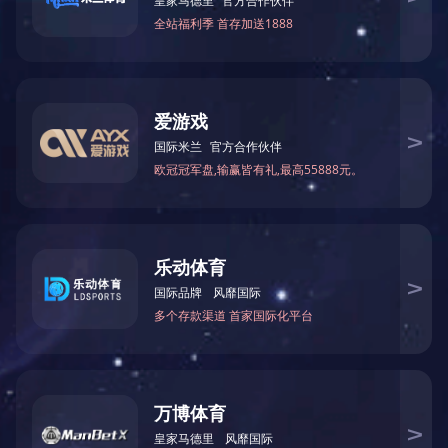
发展历程
DEVELOPMENT HISTORY
升级阶段