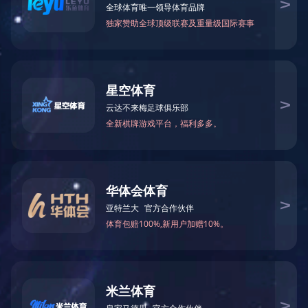
河北伊特自 2017 年创立以来，始终以技术创新为核心驱动力，
引领行业变革升级。短短数年间，凭借精准的战略布局与硬核的研发
实力，迅速成长为舞台机械设备领域的领军者与华体会体育-华体会
（中国）-华体会（中国） 制造的全球标杆企业。
创立之初，公司便聚焦核心技术突破，成功填补中国弧形剪刀撑
技术空白，为行业发展奠定坚实基础；随后通过日德汽车商会认证，
进一步夯实精密制造体系，彰显国际化品质实力。发展进程中，公司
凭借行业顶尖的产品性能与定制化服务能力，深度服务多个国家级重
大项目，更斩获北京市科学技术一等奖等多项权威殊荣；自主研发的
华体会体育-华体会（中国）-华体会（中国） 传动设备，以颠覆性技
术优势打破行业瓶颈，开启产业发展新纪元。在规模化扩张阶段，公
司创下宁夏沙坡头盛典剧场 400 吨整体升降台等 “全球首例” 工程纪
录，同时前瞻性布局 AGV、新能源换电站等多元赛道，拓宽产业边
界。如今，依托 “国家级高新技术企业”“河北省专精特新企业” 资质
背书，公司建成 18600㎡现代化产业园，并设立高校研究生学习基
地，实现产学研深度融合；2022 年再度服务北京冬奥会，续写服务
顶级赛事的荣耀篇章。
未来，伊特将持续以华体会体育-华体会（中国）-华体会（中
国） 技术迭代升级为核心，深化全球化战略布局，向新能源、智能
制造等战略领域纵深延伸，始终坚守舞台机械与特种传动设备领域的
技术领先地位，赋能全球产业升级。