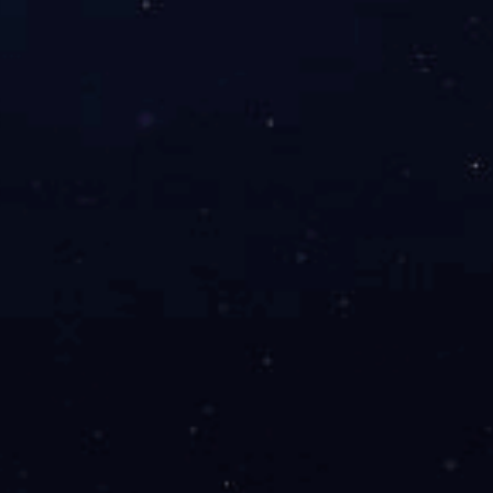
伊
联系伊特技术团队
EC
简介
获取定制化解决方案
历程
荣誉
18032816787
文化
发展
support@spinningreeladviso
r.com
订阅我们的最新动态
订阅