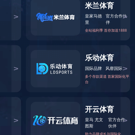
产品
30s-40
举升链 60R-1
推拉链 15T-5
R
50R
0T