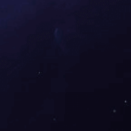
种机械
体育-华体会（中国）-华体会（中国） 技术凭借
、高精度、高速度、小尺寸、免下沉五大优势，
种机械传动系统的理想选择，显著提升设备稳定
行效率，降低维护成本
微信
立体停车库
飞行器停机坪