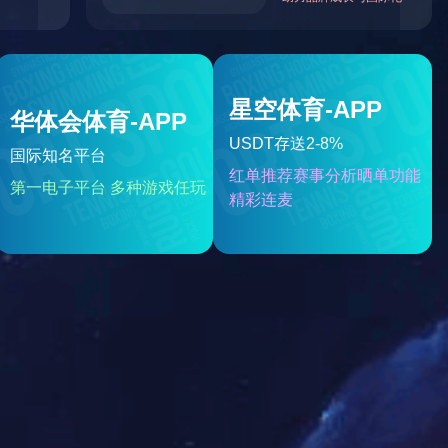
能源换电站
精度、高负载与长寿命特性，华体会体育-华体会
）-华体会（中国） 成为新能源换电站机械传动系
靠选择，显著提升换电效率与系统稳定性
乘用车/商用车换电站