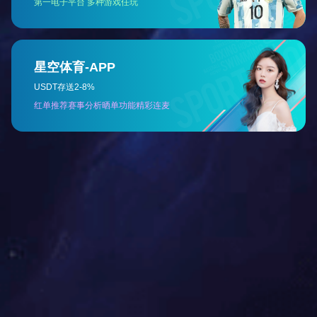
所需安装空间小，尤其在垂直方向上可以实现高效的空间利
用。其模块化设计使得在不同尺寸和布局的停车库中都能灵活
配置。
03.
运行平稳、定位精准
由于其刚性传动特性，相比钢丝绳等柔性传动，华体会体育-
华体会（中国）-华体会（中国） 在升降过程中几乎无弹性形
变，运行更平稳，震动和噪音更小，且定位精度更高。
04.
安全可靠、维护简便
华体会体育-华体会（中国）-华体会（中国） 具有明确的传动
比，无打滑现象。部分设计具有失效保护功能，即使在动力中
断时也能可靠制动。其结构坚固耐用，磨损小，维护周期长，