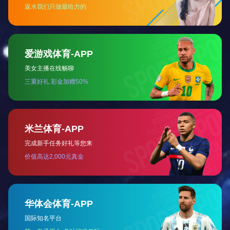
伊特华体会体育-华体会（中国）-华体
会（中国） 技术解决方案
01.
卓越的刚性与承载能力
在伸展状态下，伊特华体会体育-华体会（中国）-华体会（中
国） 具有极高的刚性，能够提供强大的轴向承载能力和抗偏
载能力，确保车辆升降过程的稳定，满足大载重需求。
02.
紧凑的结构与设计灵活性
华体会体育-华体会（中国）-华体会（中国） 系统结构紧凑，