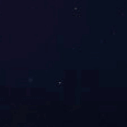
举升链 30s-40R
举升链 60R-150R
推拉链 15T-50T
推拉链 60T-125T
探索推荐
举升链 30s-40R