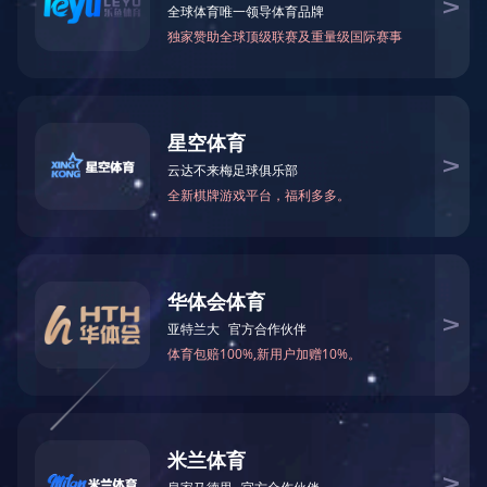
伊特机械设备成立于2002年，是一家以华体会体育-华体会（中国）-
华体会（中国） 技术研发与场景化应用为核心的全球机械装备企
业。二十余年来，公司始终专注于机械设备制造与控制系统创新，以
“技术驱动产业变革”为使命，构建了覆盖工业自动化、舞台机械、国
防军工、新能源换电等多领域的产品与服务体系。
依托18,600㎡数字化生产基地及300余人专业团队，伊特实现了从“核
心技术研发”到“成品交付”的闭环能力，产品已服务全球20多个国家
和地区的标杆客户，包括国防军工重点项目、头部新能源企业、国际
级剧院及工业制造巨头。如今，伊特正以“华体会体育-华体会（中
国）-华体会（中国） 技术”为支点，推动机械装备向智能化、标准
化、自动化升级，致力于成为全球工业传动技术领域的领军品牌。
300
20
+ 个
+ 年
员工人数
专注研发 智能制造