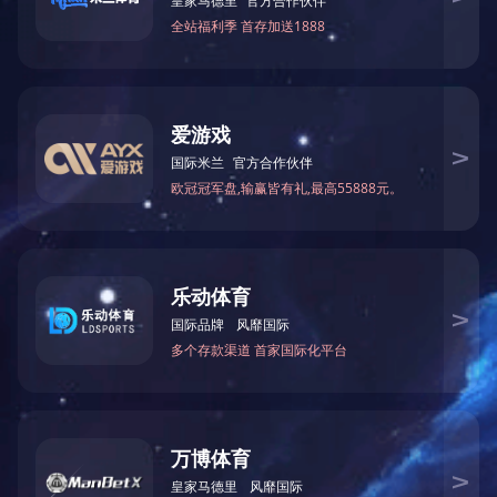
70
2000
+ 名
+ 个
高精尖技术管理团队
项目应用案例
技术驱动的一站式服务能力
产品矩阵
华体会体育-华体会（中国）-华体会（中国） -垂直举