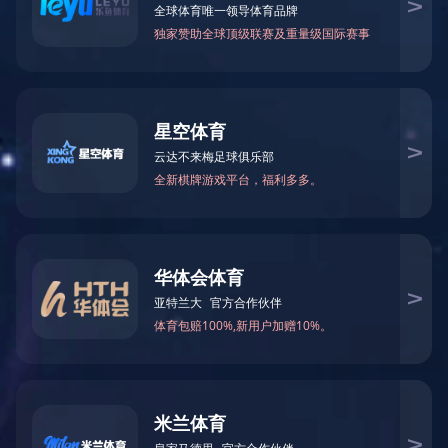
顶部自排绳卷扬机
型号
速度(m/s)
载荷(kg)
电机功率(kw)
吊点数(Pc)
最大行程(m)
钢丝绳直径(mm)
尺寸(长x宽x高)(mm)
重量(kg)