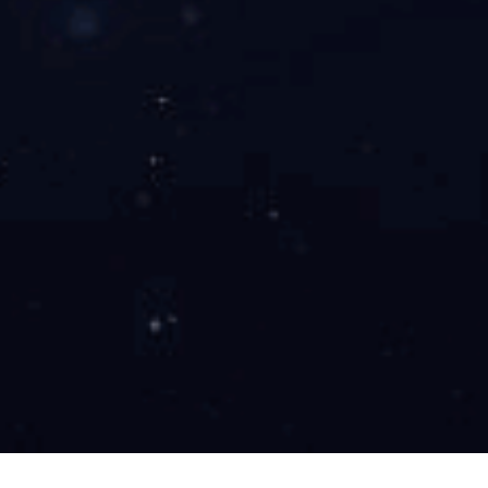
伊特舞台机械：现代剧院艺术呈现的技术基石
了解详情
相关视频