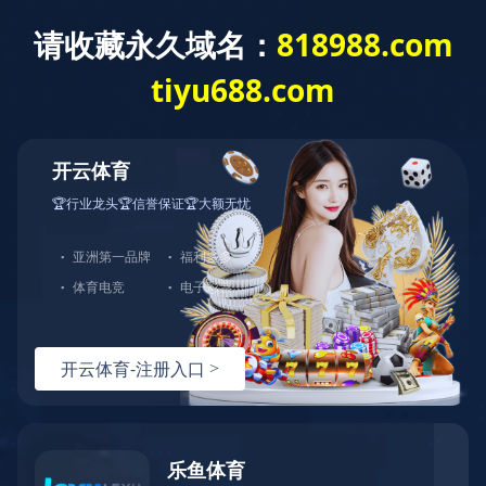
Language
新闻动态
产品咨询
网站首页
产品中心
解决方案
服务支持
关于伊特
华体会体育-华体会（中国）-华体会（中国）